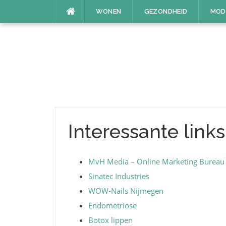
Naar
WONEN
GEZONDHEID
MOD
de
inhoud
springen
Interessante links
MvH Media – Online Marketing Bureau
Sinatec Industries
WOW-Nails Nijmegen
Endometriose
Botox lippen