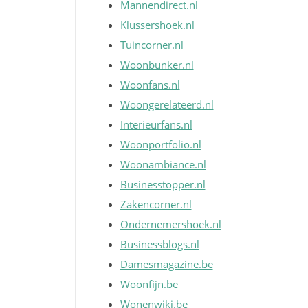
Mannendirect.nl
Klussershoek.nl
Tuincorner.nl
Woonbunker.nl
Woonfans.nl
Woongerelateerd.nl
Interieurfans.nl
Woonportfolio.nl
Woonambiance.nl
Businesstopper.nl
Zakencorner.nl
Ondernemershoek.nl
Businessblogs.nl
Damesmagazine.be
Woonfijn.be
Wonenwiki.be