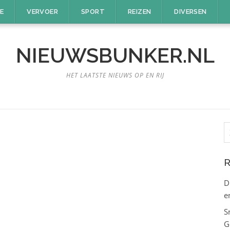
E
VERVOER
SPORT
REIZEN
DIVERSEN
NIEUWSBUNKER.NL
HET LAATSTE NIEUWS OP EN RIJ
Z
n
R
D
e
S
G