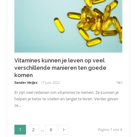
Vitamines kunnen je leven op veel
verschillende manieren ten goede
komen
Sander Heijes
17 juni 2022
0
Er zijn veel redenen om vitamines te nemen. Ze kunnen je
helpen je beter te voelen en langer te leven. Verder geven
ze...
Pagina
Pagina
Pagina
Berichten
1
2
…
6
Pagina 1 van 6