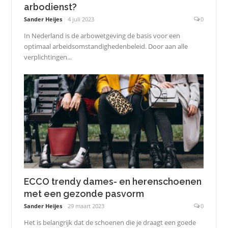
arbodienst?
Sander Heijes
4 juli 2023
0
In Nederland is de arbowetgeving de basis voor een
optimaal arbeidsomstandighedenbeleid. Door aan alle
verplichtingen...
ECCO trendy dames- en herenschoenen
met een gezonde pasvorm
Sander Heijes
29 maart 2023
0
Het is belangrijk dat de schoenen die je draagt een goede