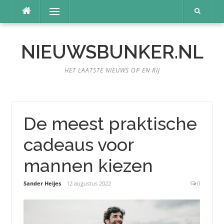
Naar
Menu
de
inhoud
springen
NIEUWSBUNKER.NL
HET LAATSTE NIEUWS OP EN RIJ
De meest praktische
cadeaus voor
mannen kiezen
Sander Heijes
12 augustus 2022
0