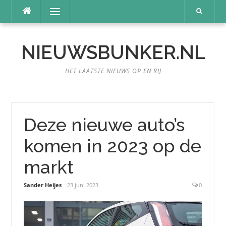
Naar
Menu
de
inhoud
springen
NIEUWSBUNKER.NL
HET LAATSTE NIEUWS OP EN RIJ
Deze nieuwe auto’s
komen in 2023 op de
markt
Sander Heijes
23 juni 2023
0