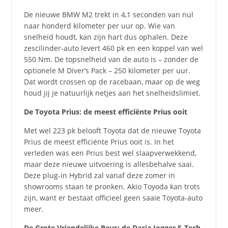
De nieuwe BMW M2 trekt in 4,1 seconden van nul
naar honderd kilometer per uur op. Wie van
snelheid houdt, kan zijn hart dus ophalen. Deze
zescilinder-auto levert 460 pk en een koppel van wel
550 Nm. De topsnelheid van de auto is – zonder de
optionele M Diver’s Pack – 250 kilometer per uur.
Dat wordt crossen op de racebaan, maar op de weg
houd jij je natuurlijk netjes aan het snelheidslimiet.
De Toyota Prius: de meest efficiënte Prius ooit
Met wel 223 pk belooft Toyota dat de nieuwe Toyota
Prius de meest efficiënte Prius ooit is. In het
verleden was een Prius best wel slaapverwekkend,
maar deze nieuwe uitvoering is allesbehalve saai.
Deze plug-in Hybrid zal vanaf deze zomer in
showrooms staan te pronken. Akio Toyoda kan trots
zijn, want er bestaat officieel geen saaie Toyota-auto
meer.
De Grote Vriendelijke Reus: de Dacia Jogger E-Tech