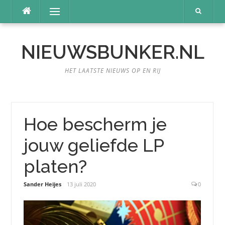
Naar
Menu
de
inhoud
springen
NIEUWSBUNKER.NL
HET LAATSTE NIEUWS OP EN RIJ
Hoe bescherm je
jouw geliefde LP
platen?
Sander Heijes
13 juli 2020
0