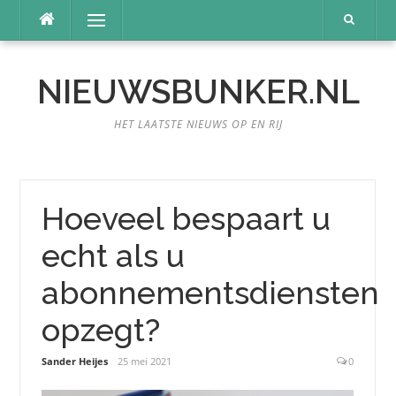
Naar
Menu
de
inhoud
springen
NIEUWSBUNKER.NL
HET LAATSTE NIEUWS OP EN RIJ
Hoeveel bespaart u
echt als u
abonnementsdiensten
opzegt?
Sander Heijes
25 mei 2021
0