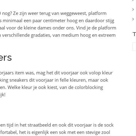
90 nog? Ze zijn weer terug van weggeweest, platform
 is minimaal een paar centimeter hoog en daardoor stijg
deaal voor de kleine dames onder ons. Vind je de platform
T
in verschillende gradaties, van medium hoog en extreem
ers
orjaars item was, mag het dit voorjaar ook volop kleur
cking sneakers dit voorjaar in felle kleuren, maar ook
en. Welke kleur je ook kiest, van de colorblocking
jk!
n tijd in het straatbeeld en ook dit voorjaar is de sock
rtabel, het is eigenlijk een sok met een stevige zool