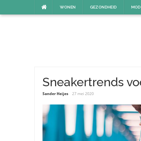
Naar
WONEN
GEZONDHEID
MOD
de
inhoud
springen
Sneakertrends voo
Sander Heijes
27 mei 2020