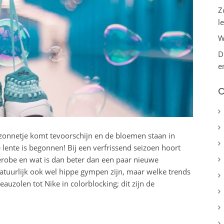
Z
le
W
D
e
C
 zonnetje komt tevoorschijn en de bloemen staan in
de lente is begonnen! Bij een verfrissend seizoen hoort
erobe en wat is dan beter dan een paar nieuwe
natuurlijk ook wel hippe gympen zijn, maar welke trends
auzolen tot Nike in colorblocking; dit zijn de