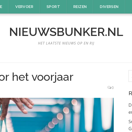
E
VERVOER
SPORT
REIZEN
DIVERSEN
NIEUWSBUNKER.NL
HET LAATSTE NIEUWS OP EN RIJ
Z
r het voorjaar
n
0
R
D
e
S
G