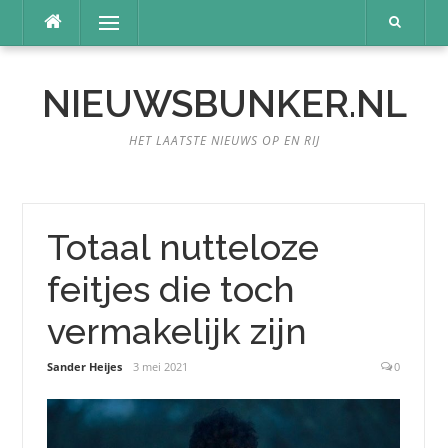
Naar
Menu
de
inhoud
springen
NIEUWSBUNKER.NL
HET LAATSTE NIEUWS OP EN RIJ
Totaal nutteloze
feitjes die toch
vermakelijk zijn
Sander Heijes
3 mei 2021
0