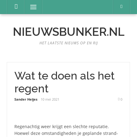
Naar
Menu
de
inhoud
springen
NIEUWSBUNKER.NL
HET LAATSTE NIEUWS OP EN RIJ
Wat te doen als het
regent
Sander Heijes
10 mei 2021
0
Regenachtig weer krijgt een slechte reputatie.
Hoewel deze omstandigheden je geplande strand-