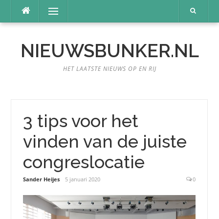
Naar
Menu
de
inhoud
springen
NIEUWSBUNKER.NL
HET LAATSTE NIEUWS OP EN RIJ
3 tips voor het
vinden van de juiste
congreslocatie
Sander Heijes
5 januari 2020
0