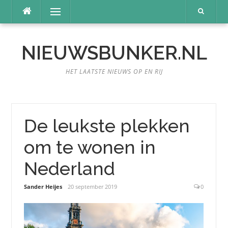
Naar
Menu
de
inhoud
springen
NIEUWSBUNKER.NL
HET LAATSTE NIEUWS OP EN RIJ
De leukste plekken
om te wonen in
Nederland
Sander Heijes
20 september 2019
0