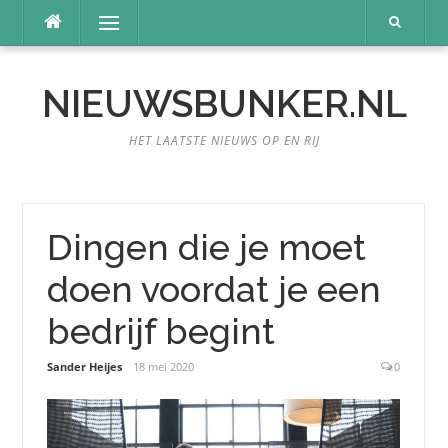
Naar
Menu
de
inhoud
springen
NIEUWSBUNKER.NL
HET LAATSTE NIEUWS OP EN RIJ
Dingen die je moet
doen voordat je een
bedrijf begint
Sander Heijes
18 mei 2020
0