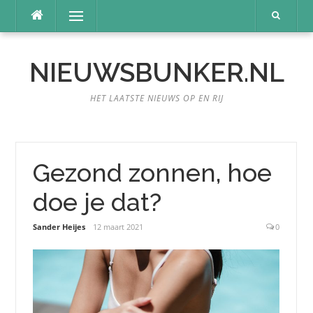
Naar
Menu
de
inhoud
springen
NIEUWSBUNKER.NL
HET LAATSTE NIEUWS OP EN RIJ
Gezond zonnen, hoe
doe je dat?
Sander Heijes
12 maart 2021
0