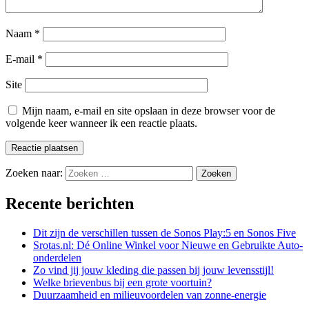
Naam
*
E-mail
*
Site
Mijn naam, e-mail en site opslaan in deze browser voor de
volgende keer wanneer ik een reactie plaats.
Zoeken naar:
Recente berichten
Dit zijn de verschillen tussen de Sonos Play:5 en Sonos Five
Srotas.nl: Dé Online Winkel voor Nieuwe en Gebruikte Auto-
onderdelen
Zo vind jij jouw kleding die passen bij jouw levensstijl!
Welke brievenbus bij een grote voortuin?
Duurzaamheid en milieuvoordelen van zonne-energie