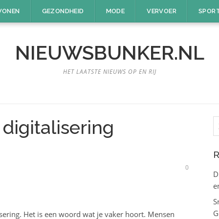
ONEN
GEZONDHEID
MODE
VERVOER
SPOR
NIEUWSBUNKER.NL
HET LAATSTE NIEUWS OP EN RIJ
Z
 digitalisering
n
R
0
D
e
S
G
isering. Het is een woord wat je vaker hoort. Mensen