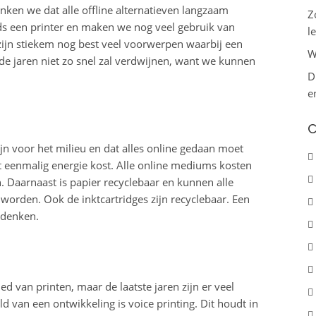
ken we dat alle offline alternatieven langzaam
Z
eds een printer en maken we nog veel gebruik van
le
r zijn stiekem nog best veel voorwerpen waarbij een
W
nde jaren niet zo snel zal verdwijnen, want we kunnen
D
e
C
ijn voor het milieu en dat alles online gedaan moet
 eenmalig energie kost. Alle online mediums kosten
. Daarnaast is papier recyclebaar en kunnen alle
orden. Ook de inktcartridges zijn recyclebaar. Een
 denken.
ed van printen, maar de laatste jaren zijn er veel
 van een ontwikkeling is voice printing. Dit houdt in