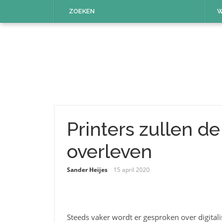
Naar
ZOEKEN
W
de
inhoud
springen
Printers zullen de
overleven
Sander Heijes
15 april 2020
Steeds vaker wordt er gesproken over digital