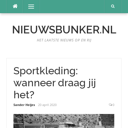
Naar
Menu
de
inhoud
springen
NIEUWSBUNKER.NL
HET LAATSTE NIEUWS OP EN RIJ
Sportkleding:
wanneer draag jij
het?
Sander Heijes
20 april 2020
0