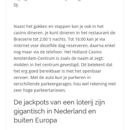
DJ.
Naast het gokken en stappen kan je ook in het
casino dineren. Je kunt dineren in het restaurant de
Brasserie tot 2:00 ‘s nachts. Tot 16:00 kan je via
internet voor dezelfde dag reserveren, daarna enkel
nog maar via de telefoon. Het Holland Casino
Amsterdam-Centrum is zoals de naam al zegt;
midden in het centrum gevestigd. Dit betekent dat
het erg goed bereikbaar is met het openbaar
vervoer. Met de auto kun je parkeren in
verschillende parkeergarages, hou wel rekening met
zeer hoge parkeertarieven.
De jackpots van een loterij zijn
gigantisch in Nederland en
buiten Europa