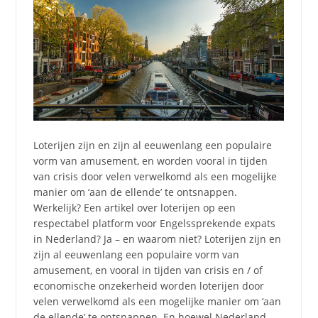
Loterijen zijn en zijn al eeuwenlang een populaire
vorm van amusement, en worden vooral in tijden
van crisis door velen verwelkomd als een mogelijke
manier om ‘aan de ellende’ te ontsnappen.
Werkelijk? Een artikel over loterijen op een
respectabel platform voor Engelssprekende expats
in Nederland? Ja – en waarom niet? Loterijen zijn en
zijn al eeuwenlang een populaire vorm van
amusement, en vooral in tijden van crisis en / of
economische onzekerheid worden loterijen door
velen verwelkomd als een mogelijke manier om ‘aan
de ellende’ te ontsnappen. En hoewel Nederland