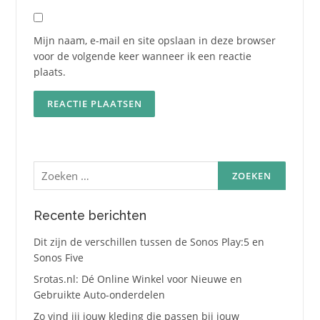
Mijn naam, e-mail en site opslaan in deze browser
voor de volgende keer wanneer ik een reactie
plaats.
Zoeken
naar:
Recente berichten
Dit zijn de verschillen tussen de Sonos Play:5 en
Sonos Five
Srotas.nl: Dé Online Winkel voor Nieuwe en
Gebruikte Auto-onderdelen
Zo vind jij jouw kleding die passen bij jouw