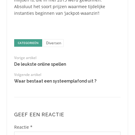
Absoluut het soort prijzen waarmee tijdelijke
instanties beginnen van ‘jackpot-waanzin’!
Diversen
CATEGORIEËN
Vorige artikel
De leukste online spellen
Volgende artikel
Waar bestaat een systeemplafond uit ?
GEEF EEN REACTIE
Reactie
*