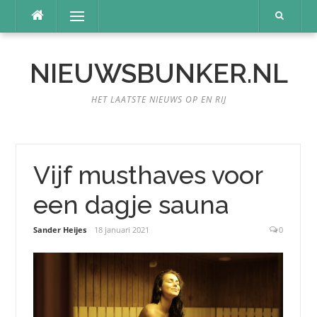
Naar
Menu
de
inhoud
springen
NIEUWSBUNKER.NL
HET LAATSTE NIEUWS OP EN RIJ
Vijf musthaves voor
een dagje sauna
Sander Heijes
18 januari 2021
0