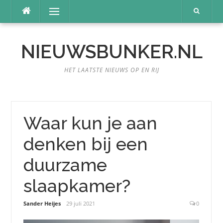
Naar
Menu
de
inhoud
springen
NIEUWSBUNKER.NL
HET LAATSTE NIEUWS OP EN RIJ
Waar kun je aan
denken bij een
duurzame
slaapkamer?
Sander Heijes
29 juli 2021
0